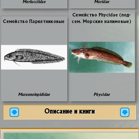
Merlucciidae
Moridae
Се­мей­ство Phycidae (под­
Се­мей­ство Пар­кет­ни­ко­вые
сем. Мор­ские на­ли­мо­вые)
Muraenolepididae
Phycidae
Описание и книги