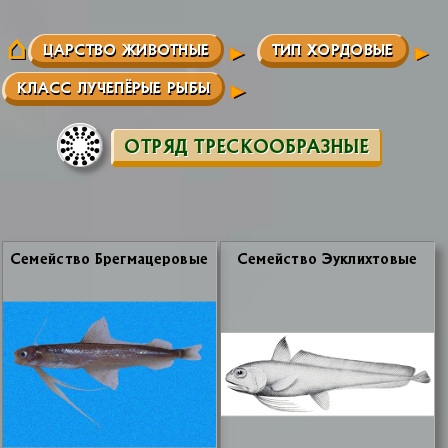
ЦАРСТВО ЖИВОТНЫЕ
ТИП ХОРДОВЫЕ
КЛАСС ЛУЧЕПЁРЫЕ РЫБЫ
ОТРЯД ТРЕСКООБРАЗНЫЕ
Се­мей­ство Брег­ма­це­ро­вые
Се­мей­ство Эук­лих­то­вые