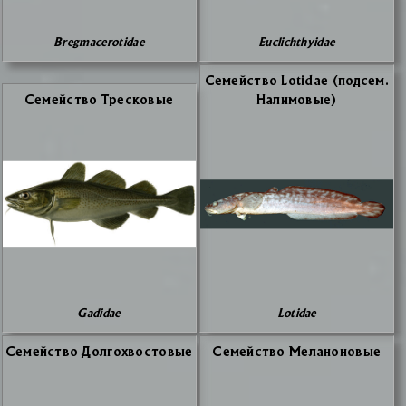
Bregmacerotidae
Euclichthyidae
Се­мей­ство Lotidae (под­сем.
Се­мей­ство Трес­ко­вые
На­ли­мо­вые)
Gadidae
Lotidae
Се­мей­ство Дол­го­хво­сто­вые
Се­мей­ство Ме­ла­но­но­вые