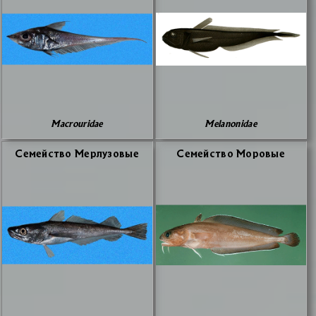
Macrouridae
Melanonidae
Се­мей­ство Мер­лу­зо­вые
Се­мей­ство Мо­ро­вые