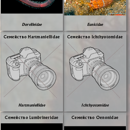
Dorvilleidae
Eunicidae
Се­мей­ство Hartmaniellidae
Се­мей­ство Ichthyotomidae
Hartmaniellidae
Ichthyotomidae
Се­мей­ство Lumbrineridae
Се­мей­ство Oenonidae