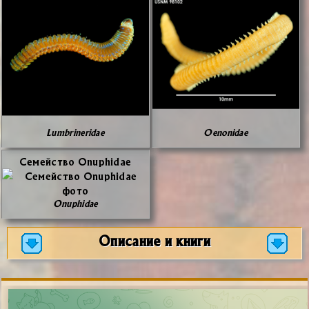
Lumbrineridae
Oenonidae
Се­мей­ство Onuphidae
Onuphidae
Описание и книги