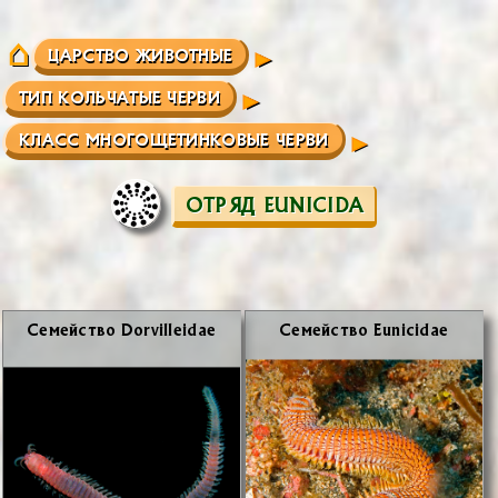
ЦАРСТВО ЖИВОТНЫЕ
ТИП КОЛЬЧАТЫЕ ЧЕРВИ
КЛАСС МНОГОЩЕТИНКОВЫЕ ЧЕРВИ
ОТРЯД EUNICIDA
Се­мей­ство Dorvilleidae
Се­мей­ство Eunicidae