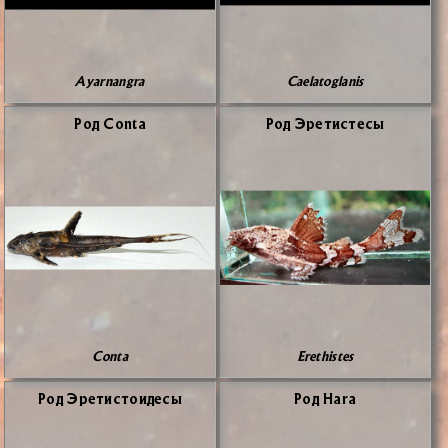
Ayarnangra
Caelatoglanis
Род Conta
Род Эре­ти­сте­сы
Conta
Erethistes
Род Эре­ти­сто­и­де­сы
Род Hara