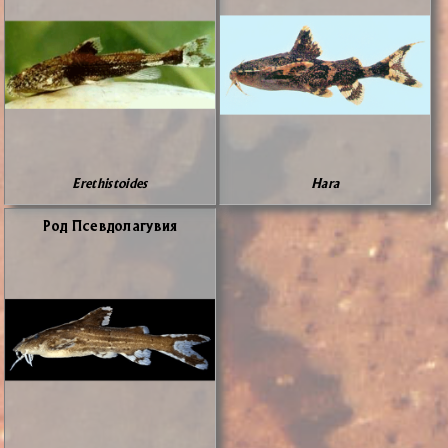
Erethistoides
Hara
Род Псев­до­ла­гу­вия