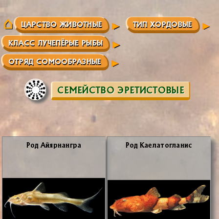
ЦАРСТВО ЖИВОТНЫЕ
ТИП ХОРДОВЫЕ
КЛАСС ЛУЧЕПЁРЫЕ РЫБЫ
ОТРЯД СОМООБРАЗНЫЕ
СЕМЕЙСТВО ЭРЕТИСТОВЫЕ
Род Ай­яр­нан­гра
Род Ка­ела­то­гла­нис