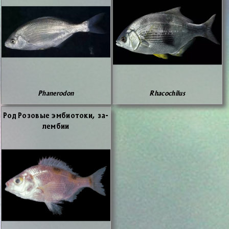
Phanerodon
Rhacochilus
Род Ро­зо­вые эм­био­то­ки, за­
лем­бии