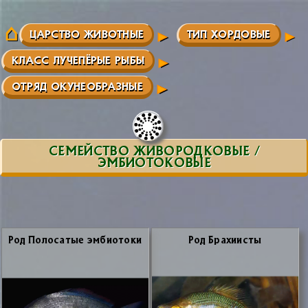
ЦАРСТВО ЖИВОТНЫЕ
ТИП ХОРДОВЫЕ
КЛАСС ЛУЧЕПЁРЫЕ РЫБЫ
ОТРЯД ОКУНЕОБРАЗНЫЕ
СЕМЕЙСТВО ЖИВОРОДКОВЫЕ /
ЭМБИОТОКОВЫЕ
Род По­ло­са­тые эм­био­то­ки
Род Бра­хи­и­сты