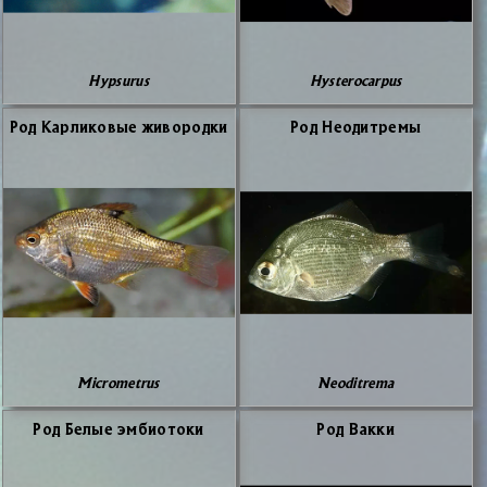
Hypsurus
Hysterocarpus
Род Кар­ли­ко­вые жи­во­род­ки
Род Неодит­ре­мы
Micrometrus
Neoditrema
Род Бе­лые эм­био­то­ки
Род Вак­ки