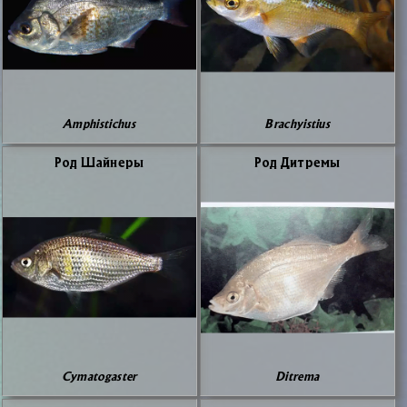
Amphistichus
Brachyistius
Род Шай­не­ры
Род Дит­ре­мы
Cymatogaster
Ditrema