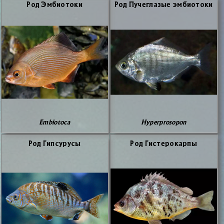
Род Эм­био­то­ки
Род Пу­чегла­зые эм­био­то­ки
Embiotoca
Hyperprosopon
Род Гип­су­ру­сы
Род Ги­сте­ро­кар­пы