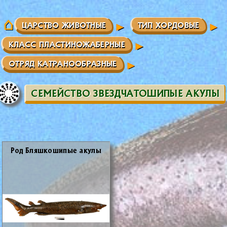
ЦАРСТВО ЖИВОТНЫЕ
ТИП ХОРДОВЫЕ
КЛАСС ПЛАСТИНОЖАБЕРНЫЕ
ОТРЯД КАТРАНООБРАЗНЫЕ
СЕМЕЙСТВО ЗВЕЗДЧАТОШИПЫЕ АКУЛЫ
Род Бляш­ко­ши­пые аку­лы