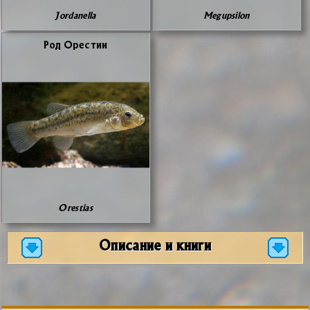
Jordanella
Megupsilon
Род Оре­стии
Orestias
Описание и книги