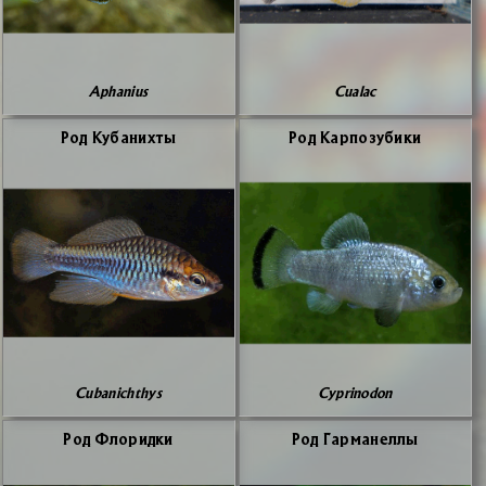
Aphanius
Cualac
Род Ку­ба­них­ты
Род Кар­по­зу­би­ки
Cubanichthys
Cyprinodon
Род Фло­рид­ки
Род Гар­ма­нел­лы