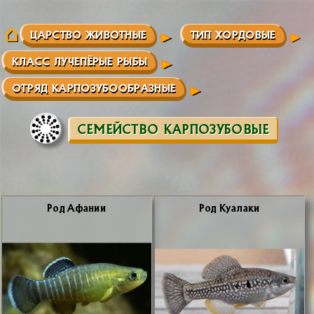
ЦАРСТВО ЖИВОТНЫЕ
ТИП ХОРДОВЫЕ
КЛАСС ЛУЧЕПЁРЫЕ РЫБЫ
ОТРЯД КАРПОЗУБООБРАЗНЫЕ
СЕМЕЙСТВО КАРПОЗУБОВЫЕ
Род Афа­нии
Род Ку­а­ла­ки