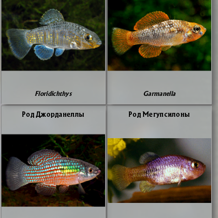
Floridichthys
Garmanella
Род Джор­да­нел­лы
Род Ме­гуп­си­ло­ны