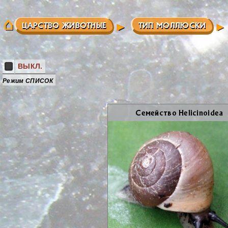
ЦАРСТВО ЖИВОТНЫЕ
ТИП МОЛЛЮСКИ
ВЫКЛ.
Режим СПИСОК
Се­мей­ство Helicinoidea