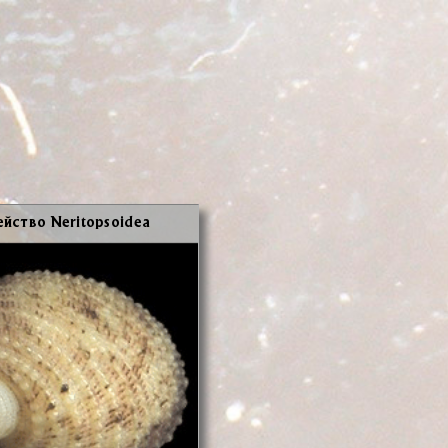
ей­ство Neritopsoidea