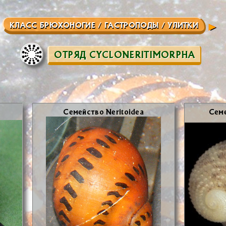
КЛАСС БРЮХОНОГИЕ / ГАСТРОПОДЫ / УЛИТКИ
ОТРЯД CYCLONERITIMORPHA
Се­мей­ство Neritoidea
Се­м