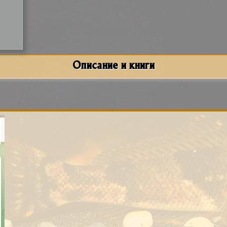
Описание и книги