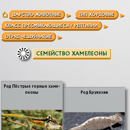
ЦАРСТВО ЖИВОТНЫЕ
ТИП ХОРДОВЫЕ
КЛАСС ПРЕСМЫКАЮЩИЕСЯ / РЕПТИЛИИ
ОТРЯД ЧЕШУЙЧАТЫЕ
СЕМЕЙСТВО ХАМЕЛЕОНЫ
Род Пёст­рые гор­ные ха­ме­
лео­ны
Род Бру­ке­зии