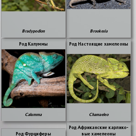
Bradypodion
Brookesia
Род Ка­лум­мы
Род На­сто­я­щие ха­ме­лео­ны
Calumma
Chamaeleo
Род Аф­ри­кан­ские кар­ли­ко­
Род Фур­ци­фе­ры
вые ха­ме­лео­ны