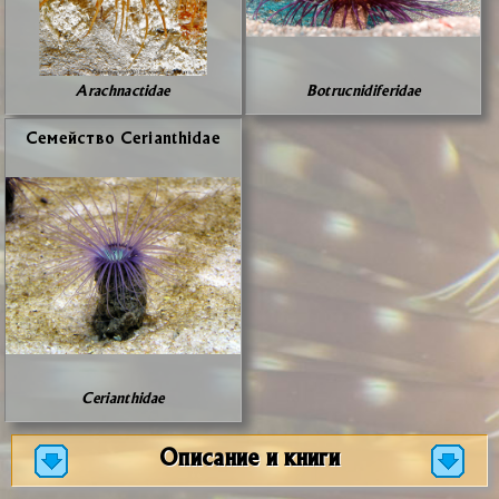
Arachnactidae
Botrucnidiferidae
Се­мей­ство Cerianthidae
Cerianthidae
Описание и книги