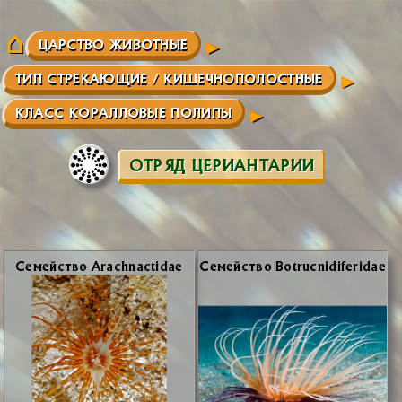
ЦАРСТВО ЖИВОТНЫЕ
ТИП СТРЕКАЮЩИЕ / КИШЕЧНОПОЛОСТНЫЕ
КЛАСС КОРАЛЛОВЫЕ ПОЛИПЫ
ОТРЯД ЦЕРИАНТАРИИ
Се­мей­ство Arachnactidae
Се­мей­ство Botrucnidiferidae