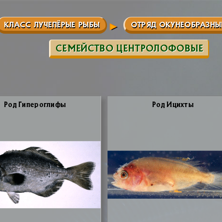
КЛАСС ЛУЧЕПЁРЫЕ РЫБЫ
ОТРЯД ОКУНЕОБРАЗНЫ
СЕМЕЙСТВО ЦЕНТРОЛОФОВЫЕ
Род Ги­пе­ро­гли­фы
Род Ицих­ты