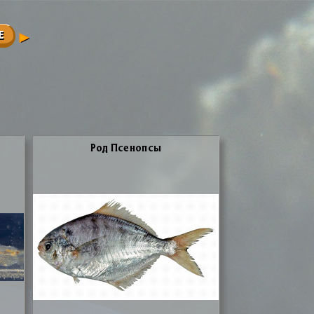
Е
Род Псе­ноп­сы