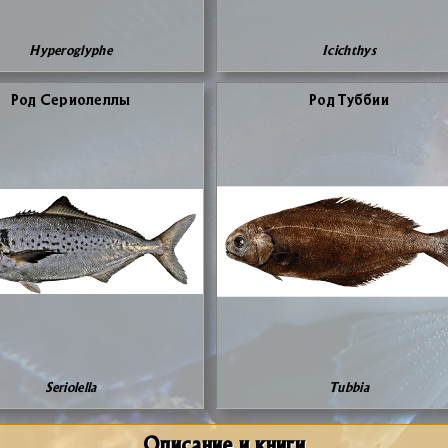
Hyperoglyphe
Icichthys
Род Се­ри­о­лел­лы
Род Туб­бии
Seriolella
Tubbia
Описание и книги