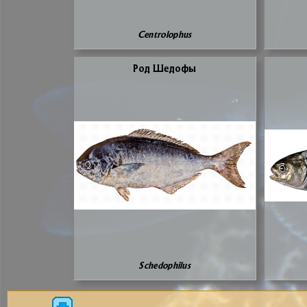
Centrolophus
Род Ше­до­фы
Schedophilus