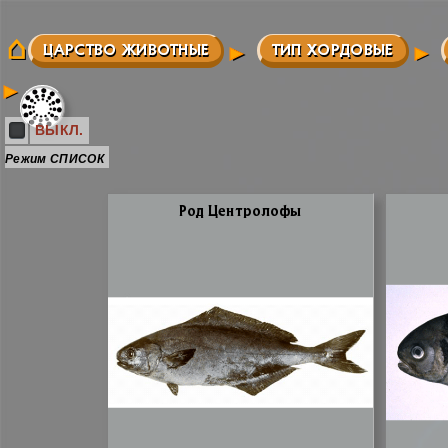
ЦАРСТВО ЖИВОТНЫЕ
ТИП ХОРДОВЫЕ
ВЫКЛ.
Режим СПИСОК
Род Цен­тро­ло­фы