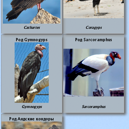
Cathartes
Coragyps
Род Gymnogyps
Род Sarcoramphus
Gymnogyps
Sarcoramphus
Род Анд­ские кон­до­ры