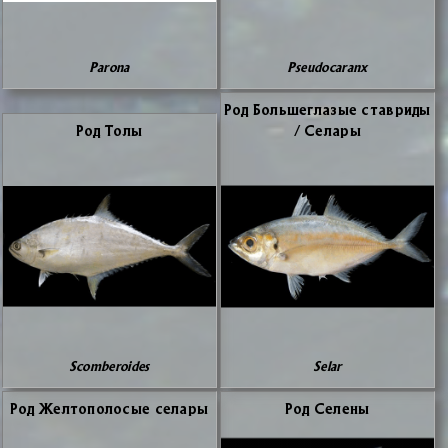
Parona
Pseudocaranx
Род Боль­шегла­зые ста­ври­ды
Род То­лы
/ Се­ла­ры
Scomberoides
Selar
Род Жел­то­по­ло­сые се­ла­ры
Род Се­ле­ны