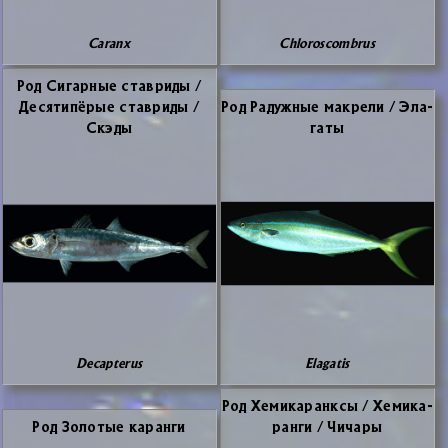
Caranx
Chloroscombrus
Род Си­гар­ные ста­ври­ды /
Де­ся­ти­пё­рые ста­ври­ды /
Род Ра­дуж­ные мак­ре­ли / Эла­
Скэ­ды
га­ты
Decapterus
Elagatis
Род Хе­ми­ка­ранк­сы / Хе­ми­ка­
Род Зо­ло­тые ка­ран­ги
ран­ги / Чи­ча­ры