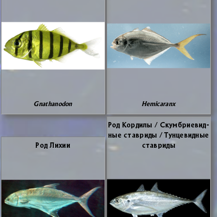
Gnathanodon
Hemicaranx
Род Кор­ди­лы / Скум­бри­е­вид­
ные ста­ври­ды / Тун­це­вид­ные
Род Ли­хии
ста­ври­ды