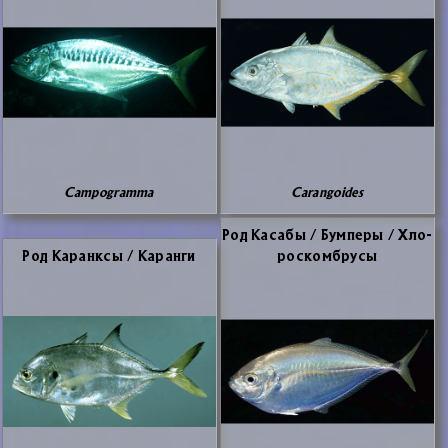
Campogramma
Carangoides
Род Ка­са­бы / Бум­пе­ры / Хло­
Род Ка­ранк­сы / Ка­ран­ги
ро­с­ком­б­ру­сы