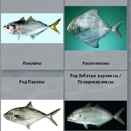
Pantolabus
Parastromateus
Род Зу­ба­тые ка­ранк­сы /
Род Па­ро­ны
Псев­до­ка­ранк­сы