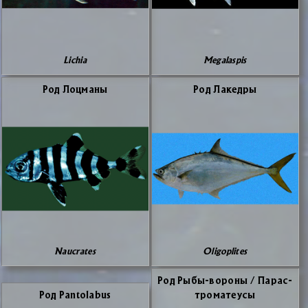
Lichia
Megalaspis
Род Лоц­ма­ны
Род Ла­кед­ры
Naucrates
Oligoplites
Род Ры­бы-во­ро­ны / Па­рас­
Род Pantolabus
тро­ма­те­усы