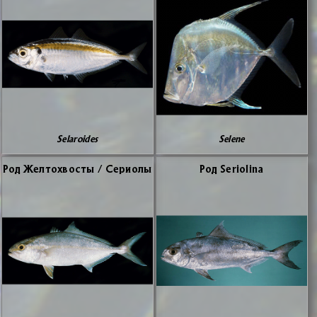
Selaroides
Selene
Род Жел­то­хво­сты / Се­рио­лы
Род Seriolina