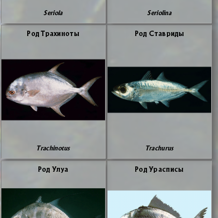
Seriola
Seriolina
Род Тра­хи­но­ты
Род Ста­ври­ды
Trachinotus
Trachurus
Род Улуа
Род Урас­пи­сы