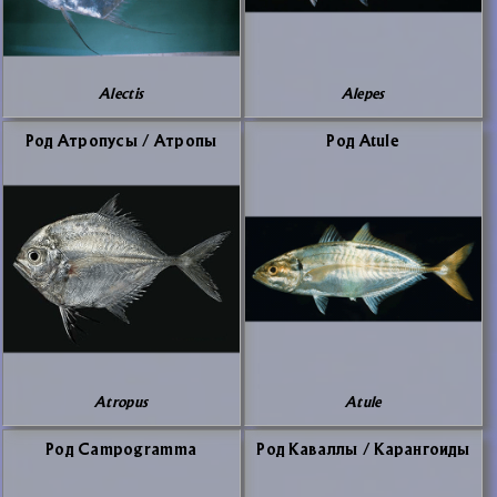
Alectis
Alepes
Род Атро­пу­сы / Атро­пы
Род Atule
Atropus
Atule
Род Campogramma
Род Ка­вал­лы / Ка­ран­го­и­ды