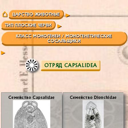
ЦАРСТВО ЖИВОТНЫЕ
ТИП ПЛОСКИЕ ЧЕРВИ
КЛАСС МОНОГЕНЕИ / МОНОГЕНЕТИЧЕСКИЕ
СОСАЛЬЩИКИ
ОТРЯД CAPSALIDEA
Се­мей­ство Capsalidae
Се­мей­ство Dionchidae