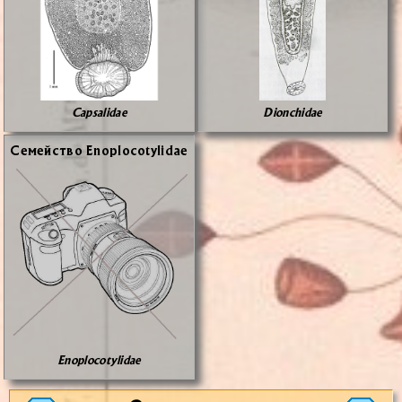
Capsalidae
Dionchidae
Се­мей­ство Enoplocotylidae
Enoplocotylidae