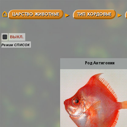
ЦАРСТВО ЖИВОТНЫЕ
ТИП ХОРДОВЫЕ
ВЫКЛ.
Режим СПИСОК
Род Ан­ти­го­нии