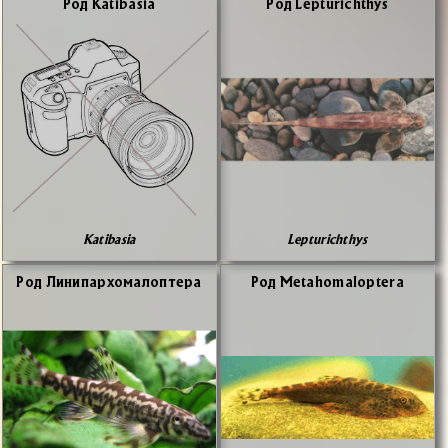
Род Katibasia
Род Lepturichthys
Katibasia
Lepturichthys
Род Ли­ни­пар­хо­ма­ло­пте­ра
Род Metahomaloptera