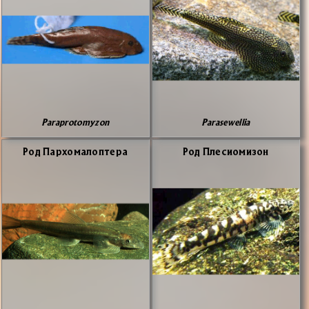
Paraprotomyzon
Parasewellia
Род Пар­хо­ма­ло­пте­ра
Род Пле­си­о­ми­зон