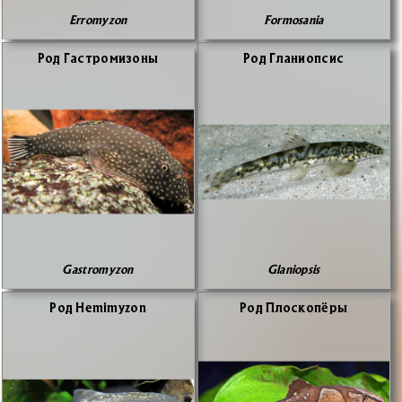
Erromyzon
Formosania
Род Га­стро­ми­зо­ны
Род Гла­ниоп­сис
Gastromyzon
Glaniopsis
Род Hemimyzon
Род Пло­ско­пё­ры