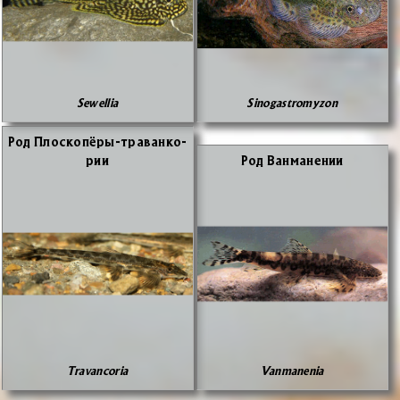
Sewellia
Sinogastromyzon
Род Пло­ско­пё­ры-тра­ван­ко­
рии
Род Ван­ма­не­нии
Travancoria
Vanmanenia