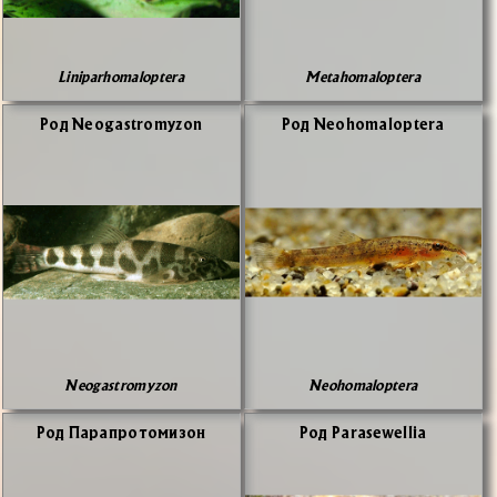
Liniparhomaloptera
Metahomaloptera
Род Neogastromyzon
Род Neohomaloptera
Neogastromyzon
Neohomaloptera
Род Па­ра­про­то­ми­зон
Род Parasewellia