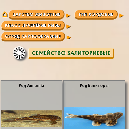
ЦАРСТВО ЖИВОТНЫЕ
ТИП ХОРДОВЫЕ
КЛАСС ЛУЧЕПЁРЫЕ РЫБЫ
ОТРЯД КАРПООБРАЗНЫЕ
СЕМЕЙСТВО БАЛИТОРИЕВЫЕ
Род Annamia
Род Ба­ли­то­ры