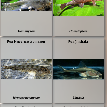
Hemimyzon
Homaloptera
Род Hypergastromyzon
Род Jinshaia
Hypergastromyzon
Jinshaia