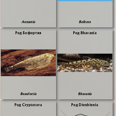
Annamia
Balitora
Род Бо­фор­тия
Род Bhavania
Beaufortia
Bhavania
Род Cryptotora
Род Dienbienia