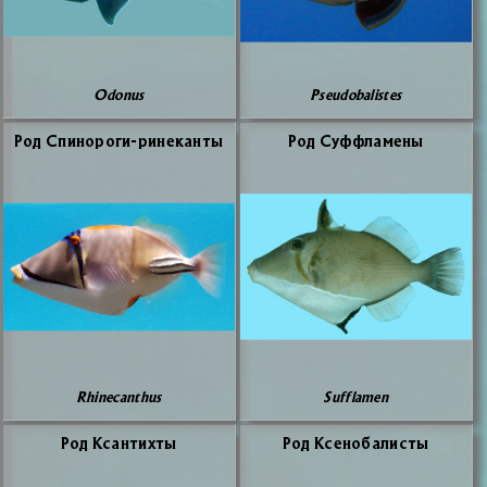
Odonus
Pseudobalistes
Род Спи­но­ро­ги-ри­не­кан­ты
Род Суф­фла­ме­ны
Rhinecanthus
Sufflamen
Род Ксан­тих­ты
Род Ксе­но­ба­ли­сты