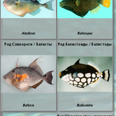
Abalistes
Balistapus
Род Спи­но­ро­ги / Ба­ли­сты
Род Ба­ли­сто­и­ды / Ба­ли­сто­ды
Balistes
Balistoides
Род Ше­ро­хо­ва­тые спи­но­ро­ги