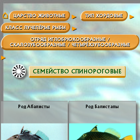
ЦАРСТВО ЖИВОТНЫЕ
ТИП ХОРДОВЫЕ
КЛАСС ЛУЧЕПЁРЫЕ РЫБЫ
ОТРЯД ИГЛОБРЮХООБРАЗНЫЕ /
CКАЛОЗУБООБРАЗНЫЕ / ЧЕТЫРЁХЗУБООБРАЗНЫЕ
СЕМЕЙСТВО СПИНОРОГОВЫЕ
Род Аба­ли­сты
Род Ба­ли­ста­пы