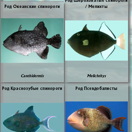
Род Оке­ан­ские спи­но­ро­ги
/ Ме­лих­ты
Canthidermis
Melichthys
Род Крас­но­зу­бые спи­но­ро­ги
Род Псев­до­ба­ли­сты