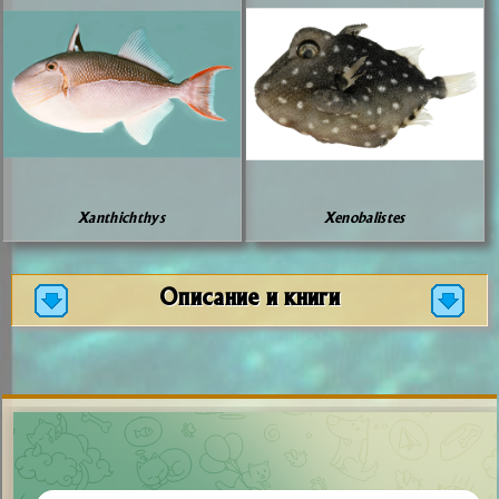
Xanthichthys
Xenobalistes
Описание и книги