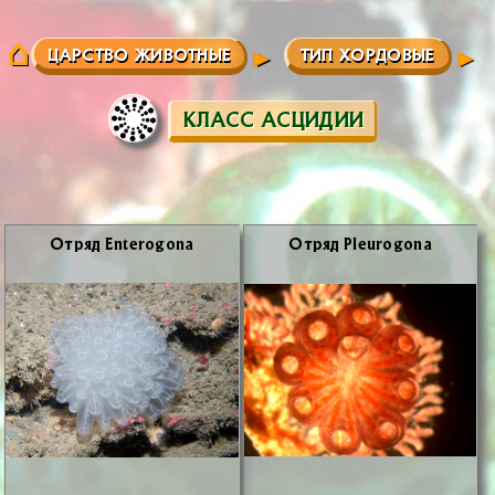
ЦАРСТВО ЖИВОТНЫЕ
ТИП ХОРДОВЫЕ
КЛАСС АСЦИДИИ
От­ряд Enterogona
От­ряд Pleurogona