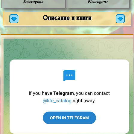
Enterogona
Pleurogona
Описание и книги