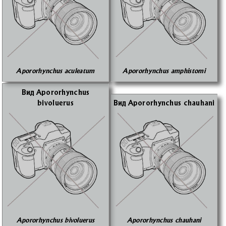
Apororhynchus aculeatum
Apororhynchus amphistomi
Вид Apororhynchus
bivoluerus
Вид Apororhynchus chauhani
Apororhynchus bivoluerus
Apororhynchus chauhani