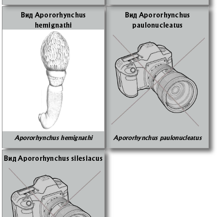
Вид Apororhynchus
Вид Apororhynchus
hemignathi
paulonucleatus
Apororhynchus hemignathi
Apororhynchus paulonucleatus
Вид Apororhynchus silesiacus