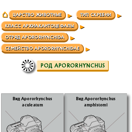
ЦАРСТВО ЖИВОТНЫЕ
ТИП СКРЕБНИ
КЛАСС АРХИАКАНТОЦЕФАЛЫ
ОТРЯД APORORHYNCHIDA
СЕМЕЙСТВО APORORHYNCHIDAE
РОД APORORHYNCHUS
Вид Apororhynchus
Вид Apororhynchus
aculeatum
amphistomi