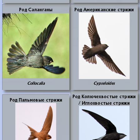
Род Са­лан­га­ны
Род Аме­ри­кан­ские стри­жи
Collocalia
Cypseloides
Род Ко­лю­че­хво­стые стри­жи
Род Паль­мо­вые стри­жи
/ Иг­ло­хво­стые стри­жи