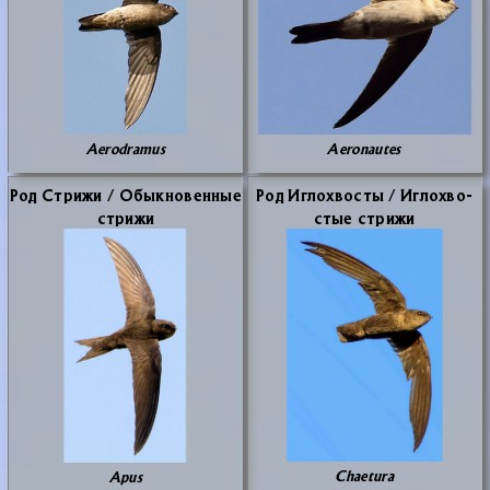
Aerodramus
Aeronautes
Род Стри­жи / Обык­но­вен­ные
Род Иг­ло­хво­сты / Иг­ло­хво­
стри­жи
стые стри­жи
Chaetura
Apus