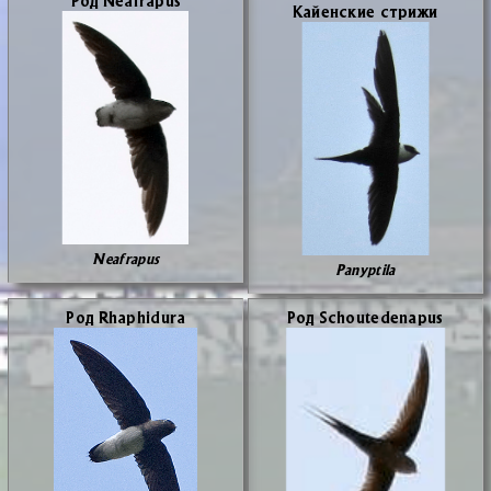
Кай­ен­ские стри­жи
Neafrapus
Panyptila
Род Rhaphidura
Род Schoutedenapus