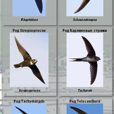
Rhaphidura
Schoutedenapus
Род Streptoprocne
Род Кар­ли­ко­вые стри­жи
Streptoprocne
Tachornis
Род Tachymarptis
Род Telacanthura