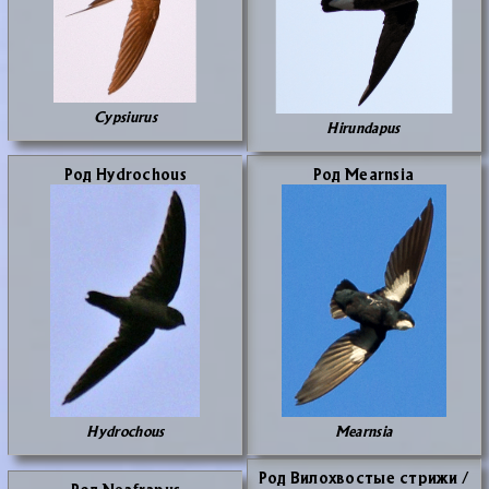
Cypsiurus
Hirundapus
Род Hydrochous
Род Mearnsia
Hydrochous
Mearnsia
Род Ви­ло­хво­стые стри­жи /
Род Neafrapus