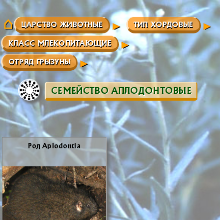
ЦАРСТВО ЖИВОТНЫЕ
ТИП ХОРДОВЫЕ
КЛАСС МЛЕКОПИТАЮЩИЕ
ОТРЯД ГРЫЗУНЫ
СЕМЕЙСТВО АПЛОДОНТОВЫЕ
Род Aplodontia