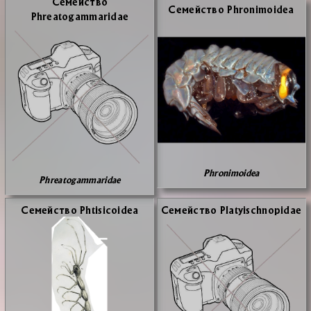
Се­мей­ство
Се­мей­ство Phronimoidea
Phreatogammaridae
Phronimoidea
Phreatogammaridae
Се­мей­ство Phtisicoidea
Се­мей­ство Platyischnopidae