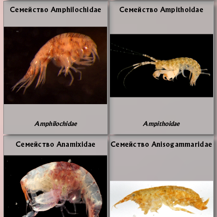
Се­мей­ство Amphilochidae
Се­мей­ство Ampithoidae
Amphilochidae
Ampithoidae
Се­мей­ство Anamixidae
Се­мей­ство Anisogammaridae