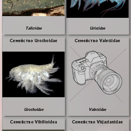
Talitridae
Uristidae
Се­мей­ство Urothoidae
Се­мей­ство Valettidae
Urothoidae
Valettidae
Се­мей­ство Vibilioidea
Се­мей­ство Vitjazianidae