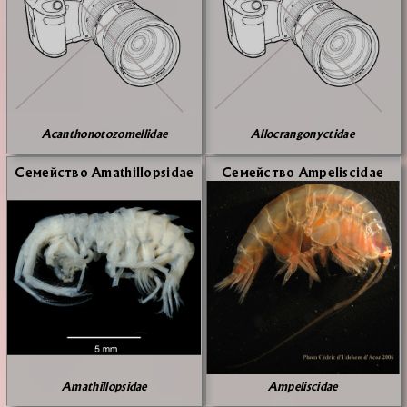
Acanthonotozomellidae
Allocrangonyctidae
Се­мей­ство Amathillopsidae
Се­мей­ство Ampeliscidae
Amathillopsidae
Ampeliscidae