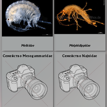
Melitidae
Melphidippidae
Се­мей­ство Mesogammaridae
Се­мей­ство Najnidae