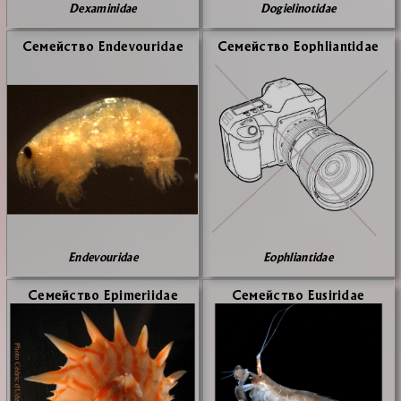
Dexaminidae
Dogielinotidae
Се­мей­ство Endevouridae
Се­мей­ство Eophliantidae
Endevouridae
Eophliantidae
Се­мей­ство Epimeriidae
Се­мей­ство Eusiridae