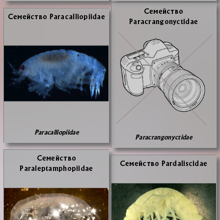
Се­мей­ство
Се­мей­ство Paracalliopiidae
Paracrangonyctidae
Paracalliopiidae
Paracrangonyctidae
Се­мей­ство
Се­мей­ство Pardaliscidae
Paraleptamphopiidae