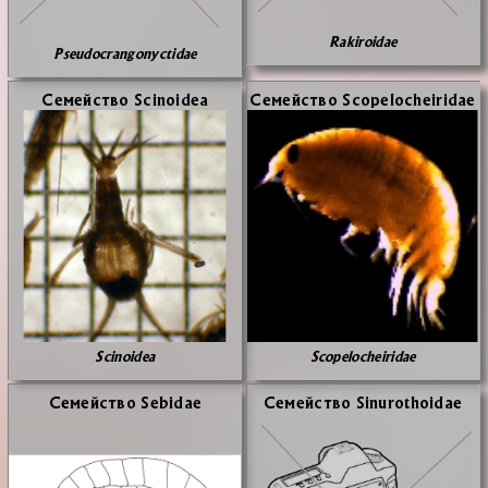
Rakiroidae
Pseudocrangonyctidae
Се­мей­ство Scinoidea
Се­мей­ство Scopelocheiridae
Scinoidea
Scopelocheiridae
Се­мей­ство Sebidae
Се­мей­ство Sinurothoidae