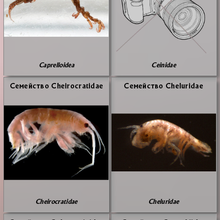
Caprelloidea
Ceinidae
Се­мей­ство Cheirocratidae
Се­мей­ство Cheluridae
Cheirocratidae
Cheluridae