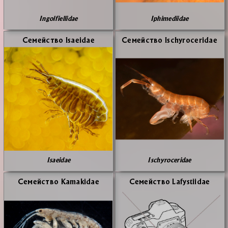
Ingolfiellidae
Iphimediidae
Се­мей­ство Isaeidae
Се­мей­ство Ischyroceridae
Isaeidae
Ischyroceridae
Се­мей­ство Kamakidae
Се­мей­ство Lafystiidae