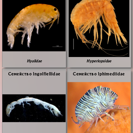
Hyalidae
Hyperiopsidae
Се­мей­ство Ingolfiellidae
Се­мей­ство Iphimediidae