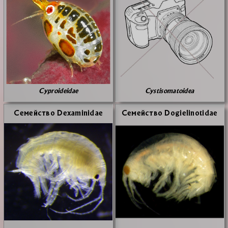
Cyproideidae
Cystisomatoidea
Се­мей­ство Dexaminidae
Се­мей­ство Dogielinotidae