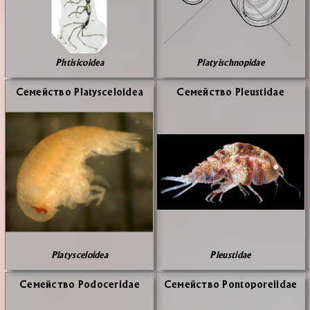
Phtisicoidea
Platyischnopidae
Се­мей­ство Platysceloidea
Се­мей­ство Pleustidae
Platysceloidea
Pleustidae
Се­мей­ство Podoceridae
Се­мей­ство Pontoporeiidae