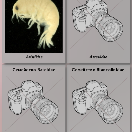
Aristiidae
Artesiidae
Се­мей­ство Bateidae
Се­мей­ство Biancolinidae