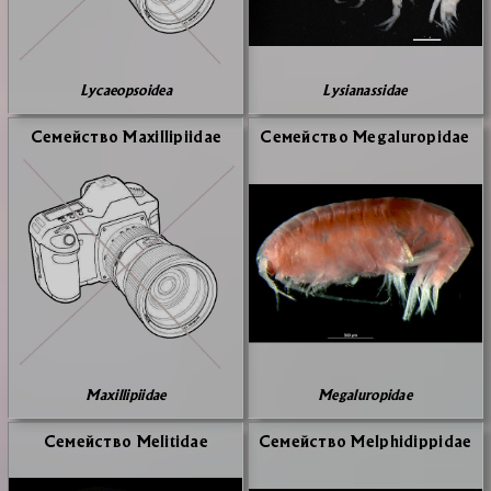
Lycaeopsoidea
Lysianassidae
Се­мей­ство Maxillipiidae
Се­мей­ство Megaluropidae
Maxillipiidae
Megaluropidae
Се­мей­ство Melitidae
Се­мей­ство Melphidippidae