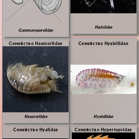
Hadziidae
Gammaroporeiidae
Се­мей­ство Haustoriidae
Се­мей­ство Hyalellidae
Haustoriidae
Hyalellidae
Се­мей­ство Hyalidae
Се­мей­ство Hyperiopsidae