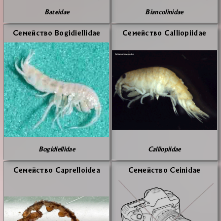
Bateidae
Biancolinidae
Се­мей­ство Bogidiellidae
Се­мей­ство Calliopiidae
Bogidiellidae
Calliopiidae
Се­мей­ство Caprelloidea
Се­мей­ство Ceinidae