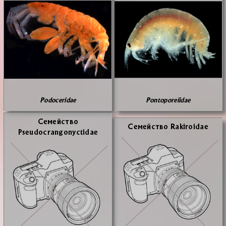
Podoceridae
Pontoporeiidae
Се­мей­ство
Се­мей­ство Rakiroidae
Pseudocrangonyctidae