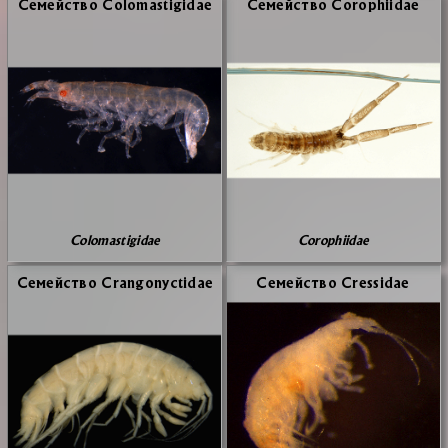
Се­мей­ство Colomastigidae
Се­мей­ство Corophiidae
Colomastigidae
Corophiidae
Се­мей­ство Crangonyctidae
Се­мей­ство Cressidae