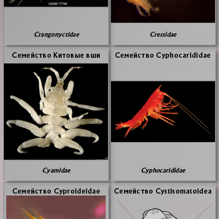
Crangonyctidae
Cressidae
Се­мей­ство Ки­то­вые вши
Се­мей­ство Cyphocarididae
Cyamidae
Cyphocarididae
Се­мей­ство Cyproideidae
Се­мей­ство Cystisomatoidea