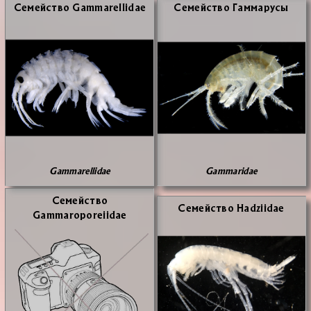
Се­мей­ство Gammarellidae
Се­мей­ство Гам­ма­ру­сы
Gammarellidae
Gammaridae
Се­мей­ство
Се­мей­ство Hadziidae
Gammaroporeiidae