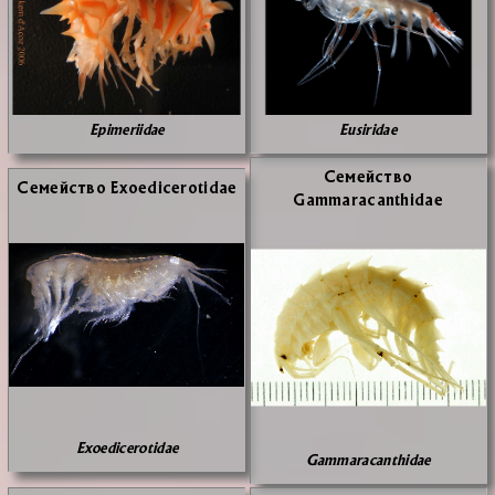
Epimeriidae
Eusiridae
Се­мей­ство
Се­мей­ство Exoedicerotidae
Gammaracanthidae
Exoedicerotidae
Gammaracanthidae