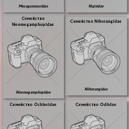
Mesogammaridae
Najnidae
Се­мей­ство
Се­мей­ство Nihotungidae
Neomegamphopidae
Nihotungidae
Neomegamphopidae
Се­мей­ство Ochlesidae
Се­мей­ство Odiidae