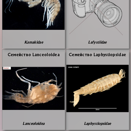
Kamakidae
Lafystiidae
Се­мей­ство Lanceoloidea
Се­мей­ство Laphystiopsidae
Lanceoloidea
Laphystiopsidae