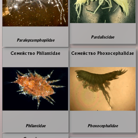
Pardaliscidae
Paraleptamphopiidae
Се­мей­ство Phliantidae
Се­мей­ство Phoxocephalidae
Phliantidae
Phoxocephalidae