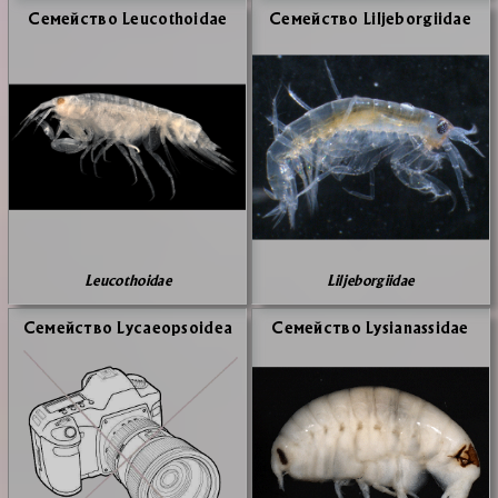
Се­мей­ство Leucothoidae
Се­мей­ство Liljeborgiidae
Leucothoidae
Liljeborgiidae
Се­мей­ство Lycaeopsoidea
Се­мей­ство Lysianassidae