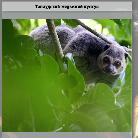
Талаудский медвежий кускус